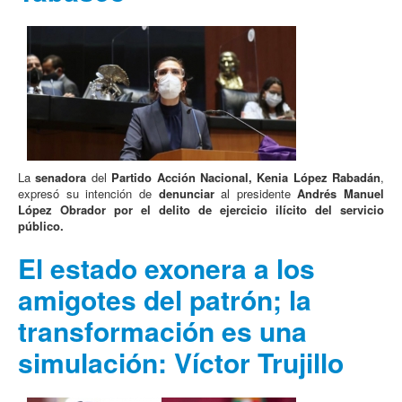
La
senadora
del
Partido Acción Nacional, Kenia López Rabadán
,
expresó su intención de
denunciar
al presidente
Andrés Manuel
López Obrador
por el delito de ejercicio ilícito del servicio
público.
El estado exonera a los
amigotes del patrón; la
transformación es una
simulación: Víctor Trujillo