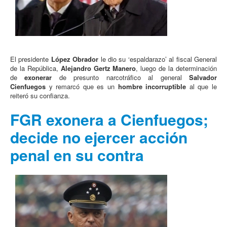
El presidente
López Obrador
le dio su ‘espaldarazo’ al fiscal General
de la República,
Alejandro Gertz Manero
, luego de la determinación
de
exonerar
de presunto narcotráfico al general
Salvador
Cienfuegos
y remarcó que es un
hombre incorruptible
al que le
reiteró su confianza.
FGR exonera a Cienfuegos;
decide no ejercer acción
penal en su contra