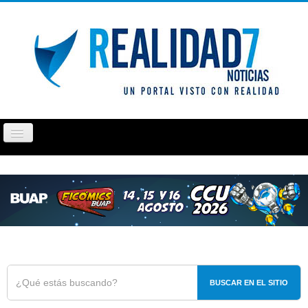
Cambiar
navegación
PUEBLA
TLAXCALA
OPINIÓN
REPORTAJ
BUSCAR EN EL SITIO