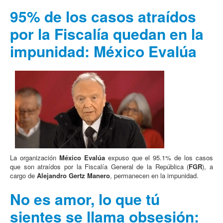
95% de los casos atraídos
por la Fiscalía quedan en la
impunidad: México Evalúa
La organización
México Evalúa
expuso que el 95.1% de los casos
que son atraídos por la Fiscalía General de la República (
FGR
), a
cargo de
Alejandro Gertz Manero
, permanecen en la impunidad.
No es amor, lo que tú
sientes se llama obsesión: