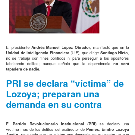
El presidente
Andrés Manuel López Obrador
, manifestó que en la
Unidad de Inteligencia Financiera
(UIF), que dirige
Santiago Nieto
,
no se trabaja con fines políticos ni para perseguir a los opositores
fabricando delitos; aunque señaló que la dependencia
no será
tapadera de nadie
.
PRI se declara “víctima” de
Lozoya; preparan una
demanda en su contra
El
Partido Revolucionario Institucional
(PRI)
se declaró una
víctima más de los delitos del exdirector de
Pemex
,
Emilio Lozoya
Austin,
revelando que ya alistan una denuncia en su contra ya que