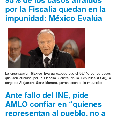
por la Fiscalía quedan en la
impunidad: México Evalúa
La organización
México Evalúa
expuso que el 95.1% de los casos
que son atraídos por la Fiscalía General de la República (
FGR
), a
cargo de
Alejandro Gertz Manero
, permanecen en la impunidad.
Ante fallo del INE, pide
AMLO confiar en “quienes
representan al pueblo, no a