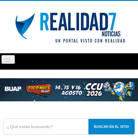
Cambiar
navegación
PUEBLA
TLAXCALA
OPINIÓN
REPORTAJ
BUSCAR EN EL SITIO