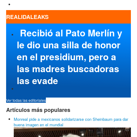
REALIDALEAKS
Recibió al Pato Merlín y
le dio una silla de honor
en el presidium, pero a
las madres buscadoras
las evade
Ver todas las editoriales
Artículos más populares
Monreal pide a mexicanos solidarizarse con Sheinbaum para dar
buena imagen en el mundial