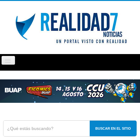
Cambiar
navegación
PUEBLA
TLAXCALA
OPINIÓN
REPORTAJ
BUSCAR EN EL SITIO