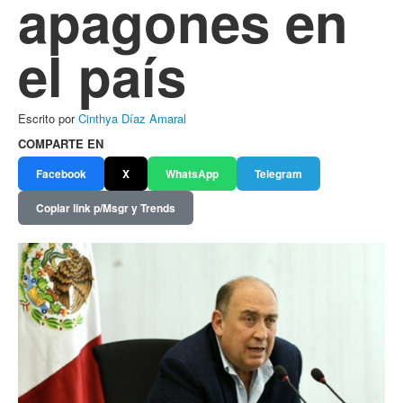
apagones en
el país
Escrito por
Cinthya Díaz Amaral
COMPARTE EN
Facebook
X
WhatsApp
Telegram
Copiar link p/Msgr y Trends