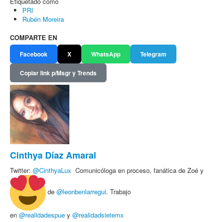
Etiquetado como
PRI
Rubén Moreira
COMPARTE EN
Facebook
X
WhatsApp
Telegram
Copiar link p/Msgr y Trends
Cinthya Díaz Amaral
Twitter:
@
CinthyaLux
Comunicóloga en proceso, fanática de Zoé y
de
@leonbenlarregui
. Trabajo
en
@realidadespue
y
@realidadsietemx