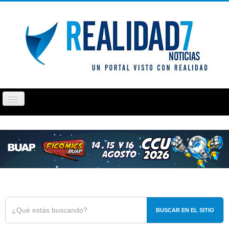
Cambiar
navegación
PUEBLA
TLAXCALA
OPINIÓN
REPORTAJ
BUSCAR EN EL SITIO