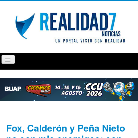
Cambiar
navegación
PUEBLA
TLAXCALA
OPINIÓN
REPORTAJ
Fox, Calderón y Peña Nieto