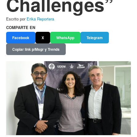
Challenges”
Escrito por
Erika Reportera
COMPARTE EN
Facebook
X
WhatsApp
Telegram
Copiar link p/Msgr y Trends