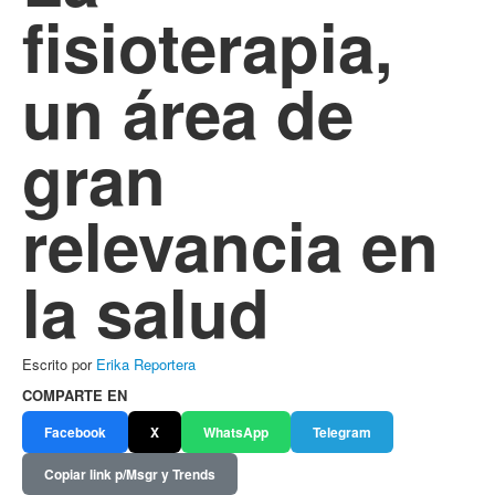
fisioterapia,
un área de
gran
relevancia en
la salud
Escrito por
Erika Reportera
COMPARTE EN
Facebook
X
WhatsApp
Telegram
Copiar link p/Msgr y Trends