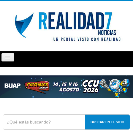
Cambiar
navegación
PUEBLA
TLAXCALA
OPINIÓN
REPORTAJ
BUSCAR EN EL SITIO