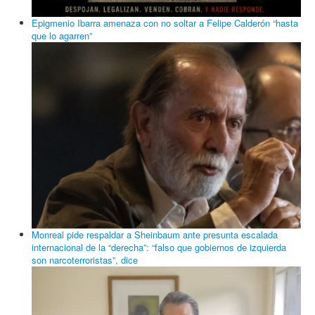
Epigmenio Ibarra amenaza con no soltar a Felipe Calderón “hasta
que lo agarren”
Monreal pide respaldar a Sheinbaum ante presunta escalada
internacional de la “derecha”: “falso que gobiernos de izquierda
son narcoterroristas”, dice