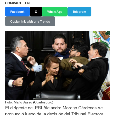
COMPARTE EN
Facebook
X
WhatsApp
Telegram
Copiar link p/Msgr y Trends
Foto: Mario Jasso (Cuartoscuro)
El dirigente del PRI Alejandro Moreno Cárdenas se
pronunció luego de la decisión del Tribunal Electoral