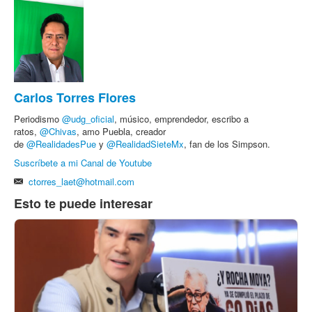
Carlos Torres Flores
Periodismo
@udg_oficial
, músico, emprendedor, escribo a
ratos,
@Chivas
, amo Puebla, creador
de
@RealidadesPue
y
@RealidadSieteMx
, fan de los Simpson.
Suscríbete a mi Canal de Youtube
ctorres_laet@hotmail.com
Esto te puede interesar