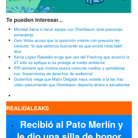
Te pueden interesar...
Monreal llama a hacer equipo con Sheinbaum ante presiones
extranjeras
Cero Votos acusa que la oposición miente con presunta ley
censura: “lo que estamos buscando es que exista veracidad”,
dice
Kenia López Rabadán exige que uso del Fracking que anunció la
4T sólo se aplique si se protege al medio ambiente
PRI advierte que morena busca censurar medios y periodistas
con “lineamientos de derechos de audiencia”
Gutierritos niega que Mario Delgado haya violado a la ley tras
video presumiendo que Sheinbaum deposita dinero a estudiantes
REALIDALEAKS
Recibió al Pato Merlín y
le dio una silla de honor