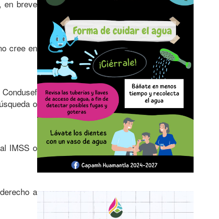
, en breve
no cree en
a Condusef
búsqueda o
 al IMSS o
 derecho a