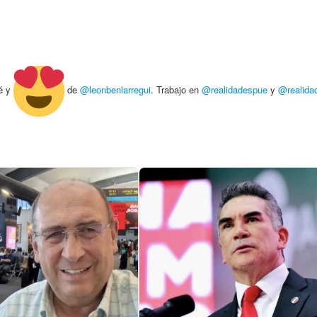
é y
de
@leonbenlarregui
. Trabajo en
@realidadespue
y
@realida