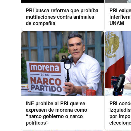
PRI busca reforma que prohíba
PRI exig
mutilaciones contra animales
interfier
de compañía
UNAM
INE prohibe al PRI que se
PRI cond
expresen de morena como
izquiedis
“narco gobierno o narco
por impon
políticos”
eleccion