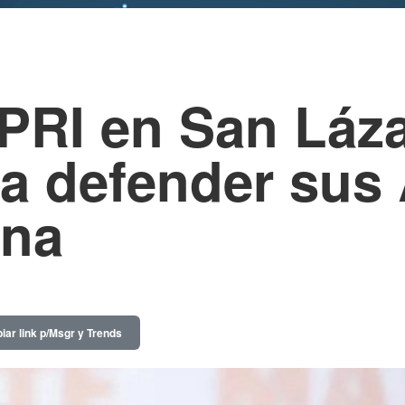
PRI en San Láza
 a defender su
ena
iar link p/Msgr y Trends