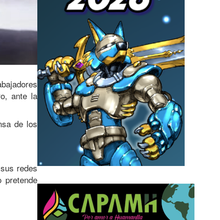
abajadores
o, ante la
nsa de los
 sus redes
o pretende