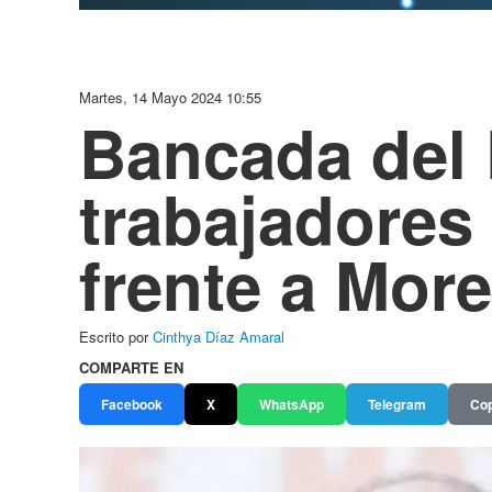
Martes, 14 Mayo 2024 10:55
Bancada del 
trabajadores
frente a Mor
Escrito por
Cinthya Díaz Amaral
COMPARTE EN
Facebook
X
WhatsApp
Telegram
Cop