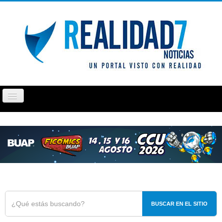
Cambiar
navegación
PUEBLA
TLAXCALA
OPINIÓN
REPORTAJ
BUSCAR EN EL SITIO