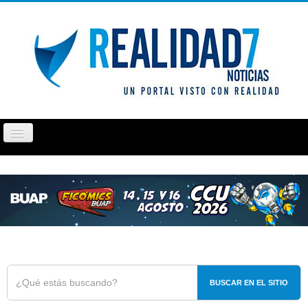
Cambiar
navegación
PUEBLA
TLAXCALA
OPINIÓN
REPORTAJ
BUSCAR EN EL SITIO