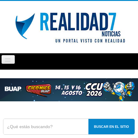
Cambiar
navegación
PUEBLA
TLAXCALA
OPINIÓN
REPORTAJ
BUSCAR EN EL SITIO