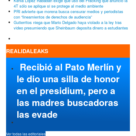
Kenia López Rabadán exige que uso del Fracking que anunció la
4T sólo se aplique si se protege al medio ambiente
PRI advierte que morena busca censurar medios y periodistas
con “lineamientos de derechos de audiencia”
Gutierritos niega que Mario Delgado haya violado a la ley tras
video presumiendo que Sheinbaum deposita dinero a estudiantes
REALIDALEAKS
Recibió al Pato Merlín y
le dio una silla de honor
en el presidium, pero a
las madres buscadoras
las evade
Ver todas las editoriales