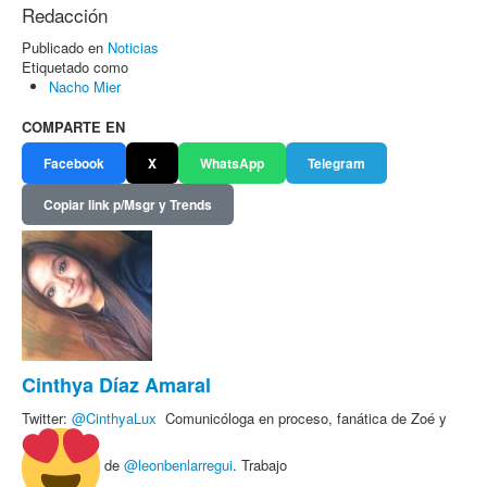
Redacción
Publicado en
Noticias
Etiquetado como
Nacho Mier
COMPARTE EN
Facebook
X
WhatsApp
Telegram
Copiar link p/Msgr y Trends
Cinthya Díaz Amaral
Twitter:
@
CinthyaLux
Comunicóloga en proceso, fanática de Zoé y
de
@leonbenlarregui
. Trabajo