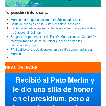
Ver todas las editoriales
Artículos más populares
Monreal pide a mexicanos solidarizarse con Sheinbaum para dar
buena imagen en el mundial
Epigmenio Ibarra acusa amenazas de Alito Moreno: “llamó a que
me agredan en la calle”, dice