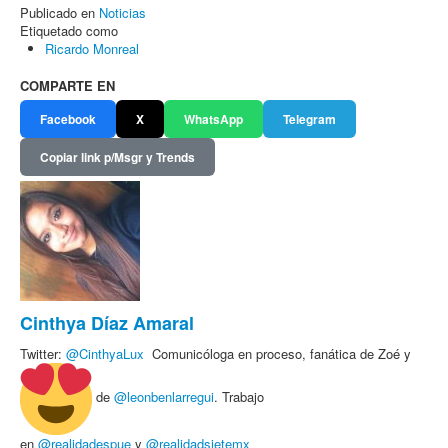
Publicado en
Noticias
Etiquetado como
Ricardo Monreal
COMPARTE EN
Facebook
X
WhatsApp
Telegram
Copiar link p/Msgr y Trends
Cinthya Díaz Amaral
Twitter:
@
CinthyaLux
Comunicóloga en proceso, fanática de Zoé y
de
@leonbenlarregui
. Trabajo
en
@realidadespue
y
@realidadsietemx