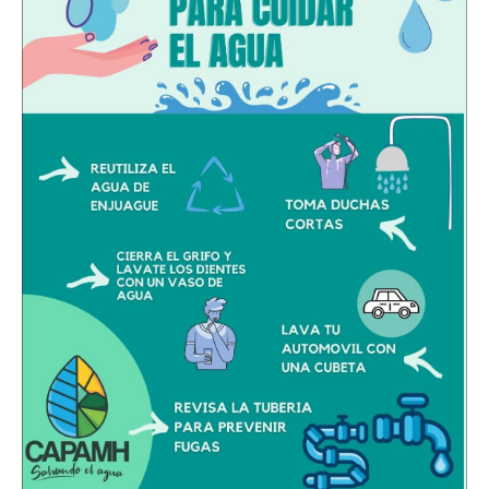
Morena afirma que el racismo en México aún persiste
Crisis de despojos en la CDMX escala al congreso
Kenia López advierte guerra desde el poder contra periodistas
incómodos al régimen
Brugada iría por creación de Policía Metropolitana: “Con un C5
Metropolitano no dejas de ubicar a dónde se van los
delincuentes”, dice
PAN exhibe crisis de despojos en alcaldías gobernadas por
Morena
REALIDALEAKS
Recibió al Pato Merlín y
le dio una silla de honor
en el presidium, pero a
las madres buscadoras
las evade