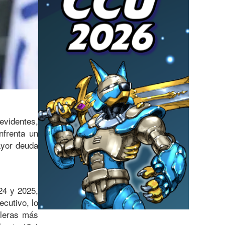
videntes,
nfrenta un
ayor deuda
24 y 2025,
ecutivo, lo
oleras más