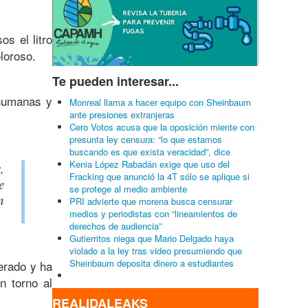
s el litro
loroso.
Te pueden interesar...
 humanas y
Monreal llama a hacer equipo con Sheinbaum
ante presiones extranjeras
Cero Votos acusa que la oposición miente con
presunta ley censura: “lo que estamos
buscando es que exista veracidad”, dice
Kenia López Rabadán exige que uso del
,
Fracking que anunció la 4T sólo se aplique si
e
se protege al medio ambiente
n
PRI advierte que morena busca censurar
medios y periodistas con “lineamientos de
derechos de audiencia”
Gutierritos niega que Mario Delgado haya
violado a la ley tras video presumiendo que
Sheinbaum deposita dinero a estudiantes
erado y ha
n torno al
REALIDALEAKS