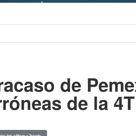
racaso de Peme
rróneas de la 4T
iar link p/Msgr y Trends