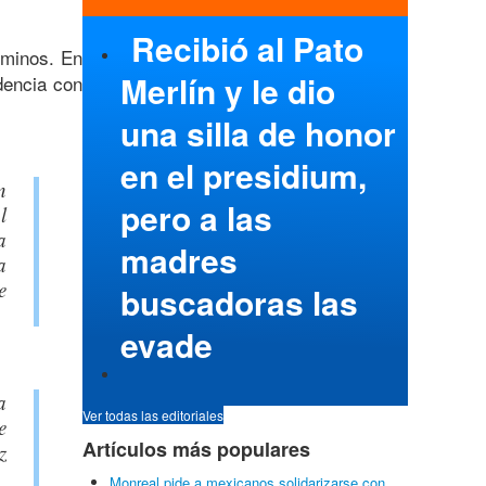
Recibió al Pato
rminos. En
Merlín y le dio
dencia con
una silla de honor
en el presidium,
n
pero a las
l
a
madres
a
e
buscadoras las
evade
a
Ver todas las editoriales
e
Artículos más populares
z
Monreal pide a mexicanos solidarizarse con