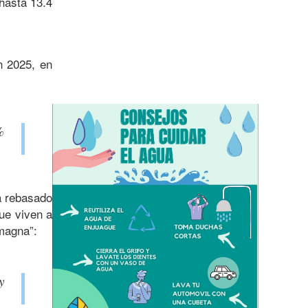
hasta 13.4
n 2025, en
%
a rebasado
que viven a
 magna”:
y