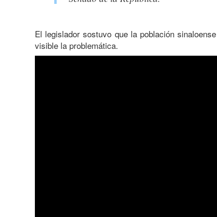
El legislador sostuvo que la población sinaloense
visible la problemática.