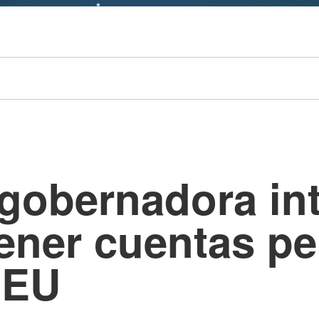
 gobernadora int
tener cuentas p
e EU