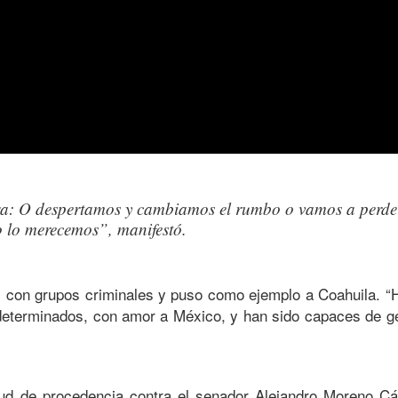
a: O despertamos y cambiamos el rumbo o vamos a perde
o lo merecemos”, manifestó.
os con grupos criminales y puso como ejemplo a Coahuila. “
I determinados, con amor a México, y han sido capaces de g
itud de procedencia contra el senador Alejandro Moreno Cá