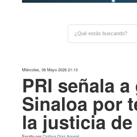
Miércoles, 06 Mayo 2026 21:13
PRI señala a
Sinaloa por 
la justicia d
Escrito por
Cinthya Díaz Amaral