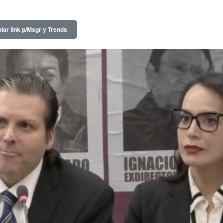
iar link p/Msgr y Trends