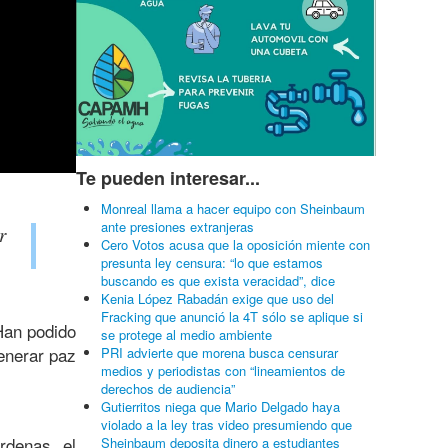
Te pueden interesar...
Monreal llama a hacer equipo con Sheinbaum
ante presiones extranjeras
r
Cero Votos acusa que la oposición miente con
presunta ley censura: “lo que estamos
buscando es que exista veracidad”, dice
Kenia López Rabadán exige que uso del
Fracking que anunció la 4T sólo se aplique si
Han podido
se protege al medio ambiente
enerar paz
PRI advierte que morena busca censurar
medios y periodistas con “lineamientos de
derechos de audiencia”
Gutierritos niega que Mario Delgado haya
violado a la ley tras video presumiendo que
rdenas, el
Sheinbaum deposita dinero a estudiantes