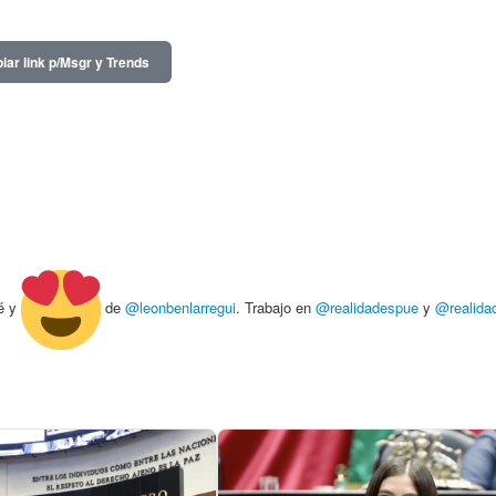
iar link p/Msgr y Trends
é y
de
@leonbenlarregui
. Trabajo en
@realidadespue
y
@realida