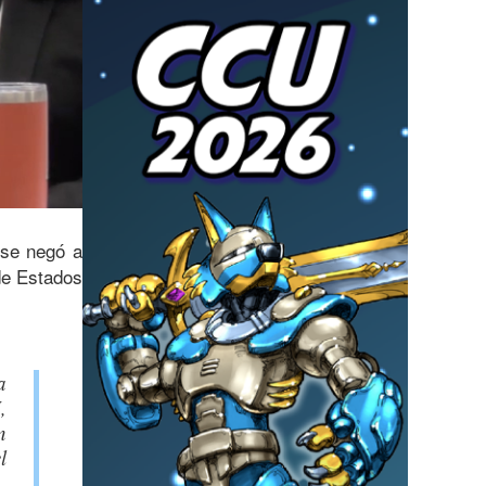
 se negó a
de Estados
a
,
n
l