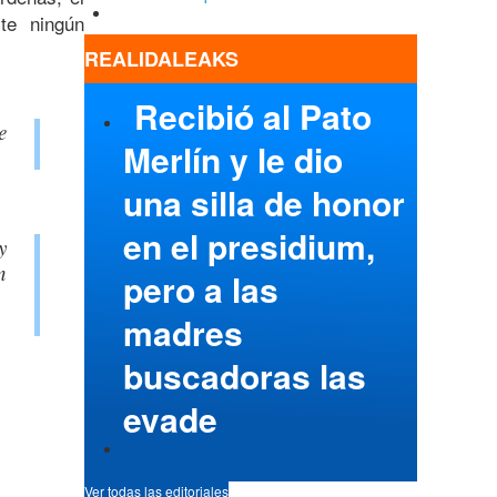
te ningún
REALIDALEAKS
Recibió al Pato
e
Merlín y le dio
una silla de honor
en el presidium,
y
n
pero a las
madres
buscadoras las
evade
Ver todas las editoriales