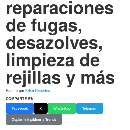
reparaciones
de fugas,
desazolves,
limpieza de
rejillas y más
Escrito por
Erika Reportera
COMPARTE EN
Facebook
X
WhatsApp
Telegram
Copiar link p/Msgr y Trends