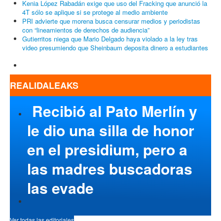
Kenia López Rabadán exige que uso del Fracking que anunció la
4T sólo se aplique si se protege al medio ambiente
PRI advierte que morena busca censurar medios y periodistas
con “lineamientos de derechos de audiencia”
Gutierritos niega que Mario Delgado haya violado a la ley tras
video presumiendo que Sheinbaum deposita dinero a estudiantes
REALIDALEAKS
Recibió al Pato Merlín y
le dio una silla de honor
en el presidium, pero a
las madres buscadoras
las evade
Ver todas las editoriales