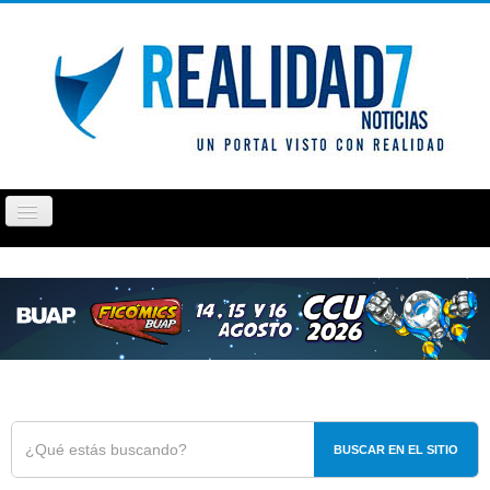
Cambiar
navegación
PUEBLA
TLAXCALA
OPINIÓN
REPORTAJ
BUSCAR EN EL SITIO