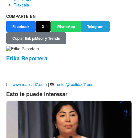
Tlaxcala
COMPARTE EN
Facebook
X
WhatsApp
Telegram
Copiar link p/Msgr y Trends
Erika Reportera
www.realidad7.com
|
erika@realidad7.com
Esto te puede interesar