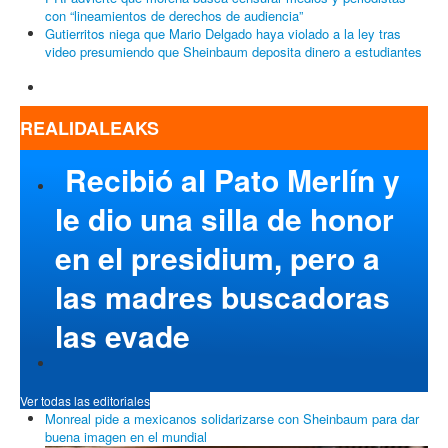
con “lineamientos de derechos de audiencia”
Gutierritos niega que Mario Delgado haya violado a la ley tras
video presumiendo que Sheinbaum deposita dinero a estudiantes
REALIDALEAKS
Recibió al Pato Merlín y
le dio una silla de honor
en el presidium, pero a
las madres buscadoras
las evade
Ver todas las editoriales
Monreal pide a mexicanos solidarizarse con Sheinbaum para dar
buena imagen en el mundial