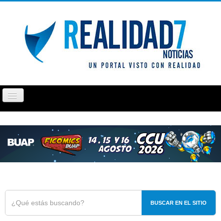
Cambiar
navegación
PUEBLA
TLAXCALA
OPINIÓN
REPORTAJ
BUSCAR EN EL SITIO