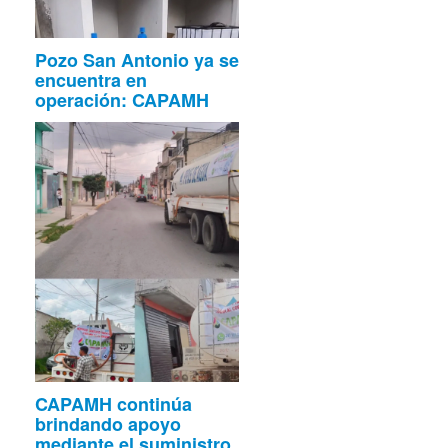
Pozo San Antonio ya se
encuentra en
operación: CAPAMH
CAPAMH continúa
brindando apoyo
mediante el suministro