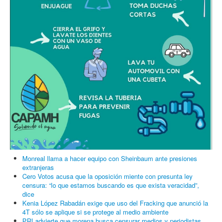
Monreal llama a hacer equipo con Sheinbaum ante presiones
extranjeras
Cero Votos acusa que la oposición miente con presunta ley
censura: “lo que estamos buscando es que exista veracidad”,
dice
Kenia López Rabadán exige que uso del Fracking que anunció la
4T sólo se aplique si se protege al medio ambiente
PRI advierte que morena busca censurar medios y periodistas