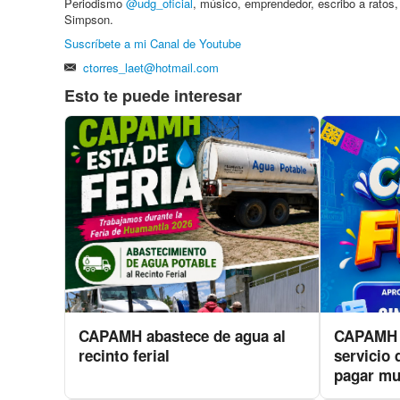
Periodismo
@udg_oficial
, músico, emprendedor, escribo a ratos
Simpson.
Suscríbete a mi Canal de Youtube
ctorres_laet@hotmail.com
Esto te puede interesar
CAPAMH abastece de agua al
CAPAMH i
recinto ferial
servicio 
pagar mu