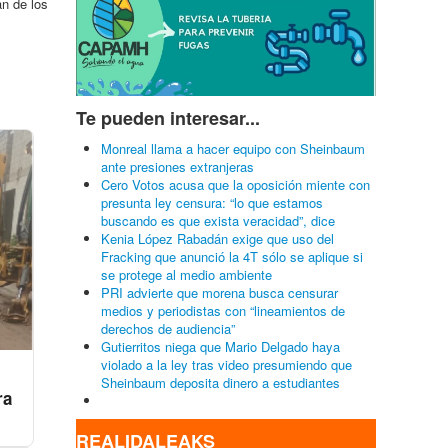
an de los
Te pueden interesar...
Monreal llama a hacer equipo con Sheinbaum
ante presiones extranjeras
Cero Votos acusa que la oposición miente con
presunta ley censura: “lo que estamos
buscando es que exista veracidad”, dice
Kenia López Rabadán exige que uso del
Fracking que anunció la 4T sólo se aplique si
se protege al medio ambiente
PRI advierte que morena busca censurar
medios y periodistas con “lineamientos de
derechos de audiencia”
Gutierritos niega que Mario Delgado haya
violado a la ley tras video presumiendo que
Sheinbaum deposita dinero a estudiantes
ra
REALIDALEAKS