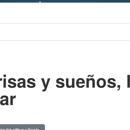
risas y sueños,
ar
iar link p/Msgr y Trends