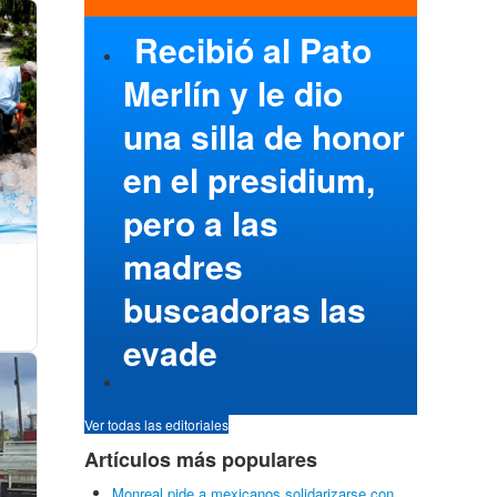
Recibió al Pato
Merlín y le dio
una silla de honor
en el presidium,
pero a las
madres
buscadoras las
evade
Ver todas las editoriales
Artículos más populares
Monreal pide a mexicanos solidarizarse con