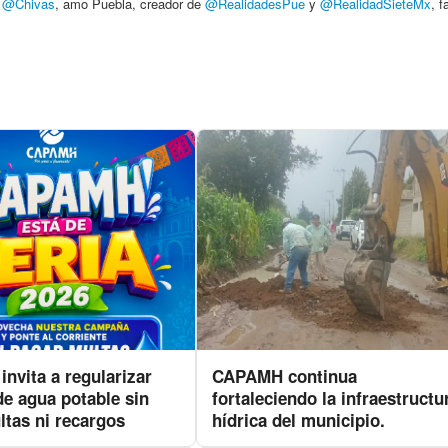
,
@Chivas
, amo Puebla, creador de
@RealidadesPue
y
@RealidadSieteMx
, f
nvita a regularizar
CAPAMH continua
de agua potable sin
fortaleciendo la infraestructu
ltas ni recargos
hídrica del municipio.