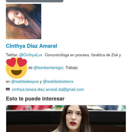
Cinthya Díaz Amaral
Twitter:
@
CinthyaLux
Comunicóloga en proceso, fanática de Zoé y
de
@leonbenlarregui
. Trabajo
en
@realidadespue
y
@realidadsietemx
cinthya.teresa.diaz.amaral.2a@gmail.com
Esto te puede interesar