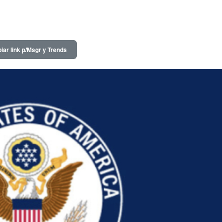
iar link p/Msgr y Trends