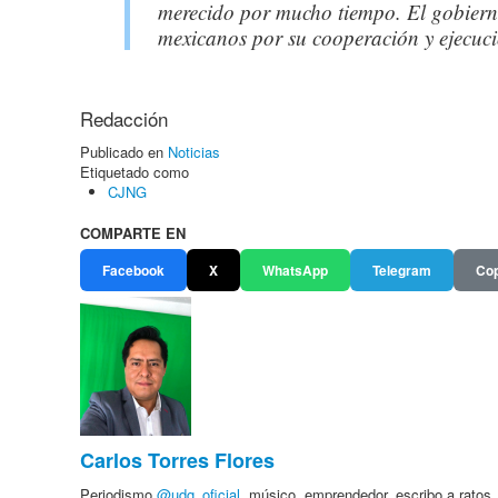
merecido por mucho tiempo. El gobierno
mexicanos por su cooperación y ejecuci
Redacción
Publicado en
Noticias
Etiquetado como
CJNG
COMPARTE EN
Facebook
X
WhatsApp
Telegram
Cop
Carlos Torres Flores
Periodismo
@udg_oficial
, músico, emprendedor, escribo a ratos