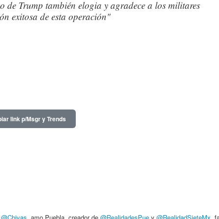
 de Trump también elogia y agradece a los militares
ón exitosa de esta operación"
iar link p/Msgr y Trends
,
@Chivas
, amo Puebla, creador de
@RealidadesPue
y
@RealidadSieteMx
, f