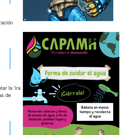
zación
r la 'ira
as de