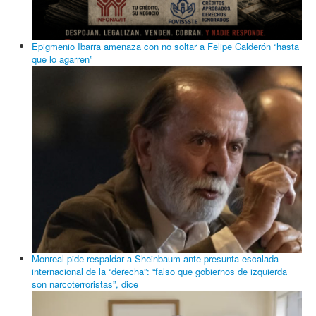
Epigmenio Ibarra amenaza con no soltar a Felipe Calderón “hasta
que lo agarren”
Monreal pide respaldar a Sheinbaum ante presunta escalada
internacional de la “derecha”: “falso que gobiernos de izquierda
son narcoterroristas”, dice