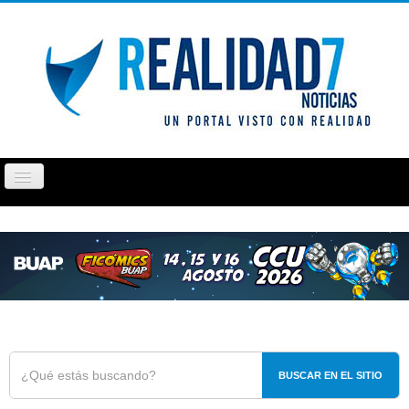
Cambiar
navegación
PUEBLA
TLAXCALA
OPINIÓN
REPORTAJ
BUSCAR EN EL SITIO