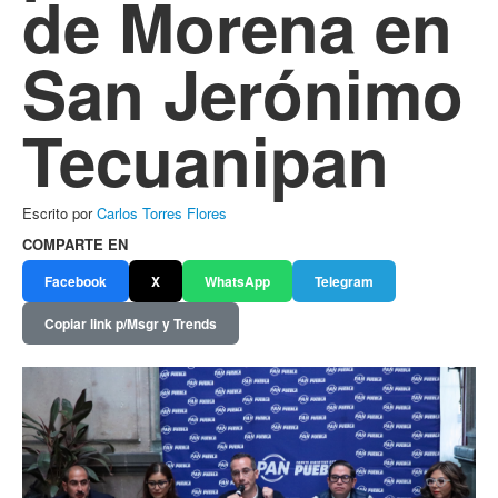
de Morena en
San Jerónimo
Tecuanipan
Escrito por
Carlos Torres Flores
COMPARTE EN
Facebook
X
WhatsApp
Telegram
Copiar link p/Msgr y Trends