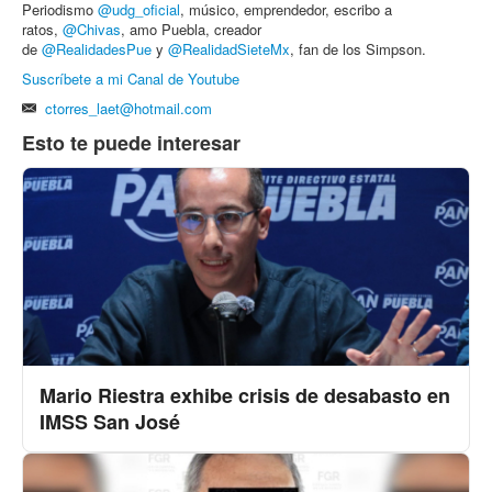
Periodismo
@udg_oficial
, músico, emprendedor, escribo a
ratos,
@Chivas
, amo Puebla, creador
de
@RealidadesPue
y
@RealidadSieteMx
, fan de los Simpson.
Suscríbete a mi Canal de Youtube
ctorres_laet@hotmail.com
Esto te puede interesar
Mario Riestra exhibe crisis de desabasto en
IMSS San José