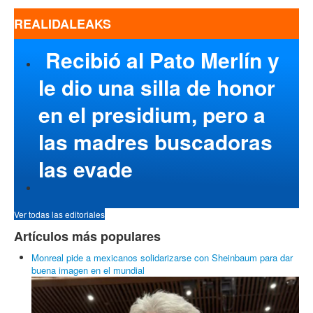
REALIDALEAKS
Recibió al Pato Merlín y
le dio una silla de honor
en el presidium, pero a
las madres buscadoras
las evade
Ver todas las editoriales
Artículos más populares
Monreal pide a mexicanos solidarizarse con Sheinbaum para dar
buena imagen en el mundial