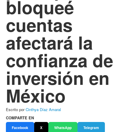
bloqueé
cuentas
afectará la
confianza de
inversión en
México
Escrito por
Cinthya Díaz Amaral
COMPARTE EN
Facebook
X
WhatsApp
Telegram