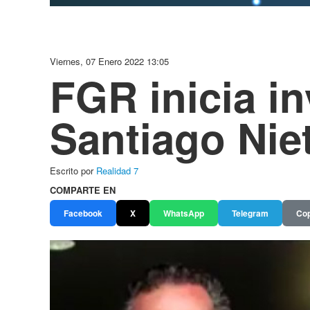
Viernes, 07 Enero 2022 13:05
FGR inicia i
Santiago Nie
Escrito por
Realidad 7
COMPARTE EN
Facebook
X
WhatsApp
Telegram
Cop