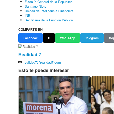
Fiscalía General de la República
Santiago Nieto
Unidad de Inteligencia Financiera
INE
Secretaría de la Función Pública
COMPARTE EN
Facebook
X
WhatsApp
Telegram
Cop
Realidad 7
realidad7@realidad7.com
Esto te puede interesar