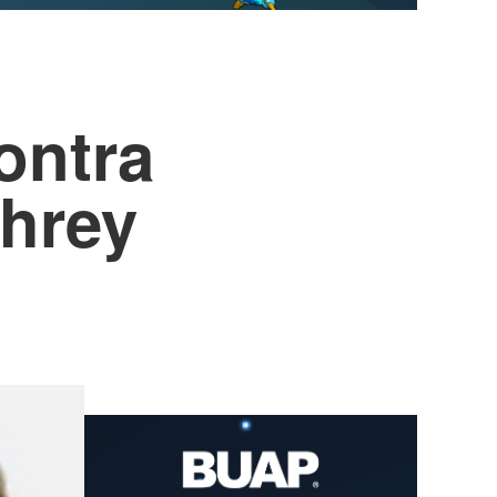
ontra
phrey