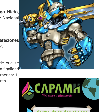
ago Nieto,
o Nacional
araciones
".
 de que se
 finalidad
ersonas: 1.
nto.