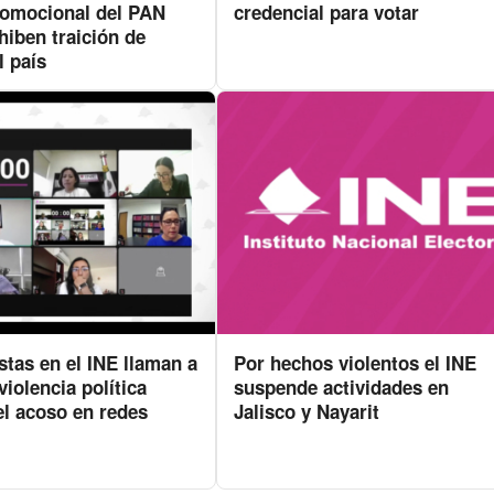
romocional del PAN
credencial para votar
hiben traición de
l país
stas en el INE llaman a
Por hechos violentos el INE
violencia política
suspende actividades en
 el acoso en redes
Jalisco y Nayarit