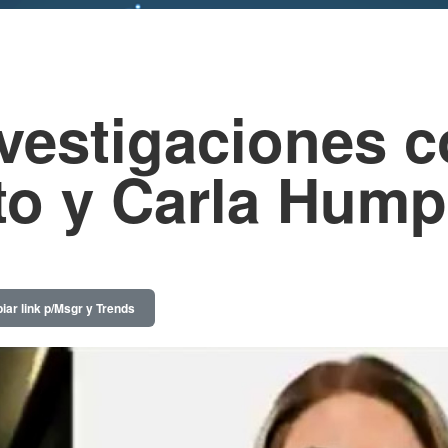
nvestigaciones c
to y Carla Hum
iar link p/Msgr y Trends