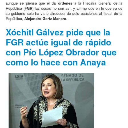
aunque se piensa que él da
órdenes
a la Fiscalía General de la
República (
FGR
) las cosas no son así, y afirmó que en lo que va de
su gobierno solo ha visto alrededor de seis ocasiones al fiscal de la
República,
Alejandro Gertz Manero.
Xóchitl Gálvez pide que la
FGR actúe igual de rápido
con Pío López Obrador que
como lo hace con Anaya