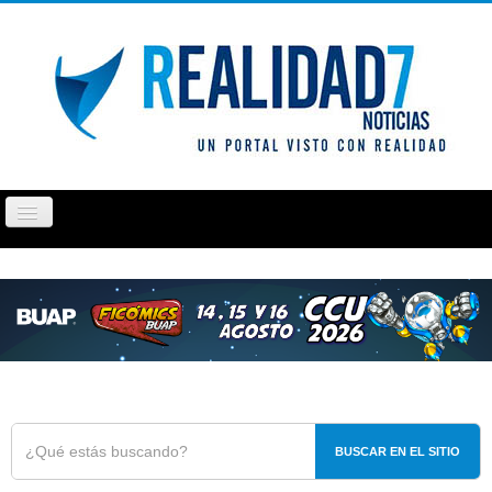
Cambiar
navegación
PUEBLA
TLAXCALA
OPINIÓN
REPORTAJ
BUSCAR EN EL SITIO