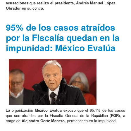
acusaciones
que
realizo el presidente
,
Andrés Manuel López
Obrador
en su contra.
95% de los casos atraídos
por la Fiscalía quedan en la
impunidad: México Evalúa
La organización
México Evalúa
expuso que el 95.1% de los casos
que son atraídos por la Fiscalía General de la República (
FGR
), a
cargo de
Alejandro Gertz Manero
, permanecen en la impunidad.